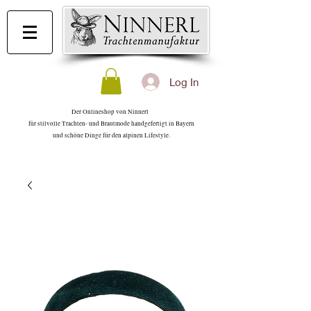
Log In
Der Onlineshop von Ninnerl
für stilvolle Trachten- und Brautmode handgefertigt in Bayern
und schöne Dinge für den alpinen Lifestyle.