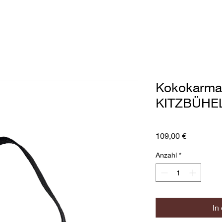
Kokokarma
KITZBÜHEL
Preis
109,00 €
Anzahl
*
In