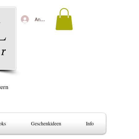
Anmelden
yern
oks
Geschenkideen
Info