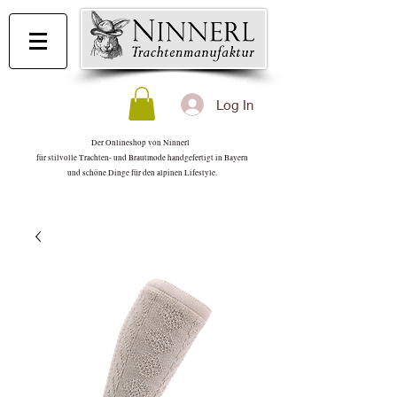
Log In
Der Onlineshop von Ninnerl
für stilvolle Trachten- und Brautmode handgefertigt in Bayern
und schöne Dinge für den alpinen Lifestyle.