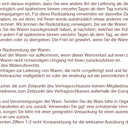
 sich daraus ergeben, dass Sie eine andere Art der Lieferung als d
erzüglich und spätestens binnen vierzehn Tagen ab dem Tag zurückz
 eingegangen ist. Für diese Rückzahlung verwenden wir dasselbe Zah
haben, es sei denn, mit Ihnen wurde ausdrücklich etwas anderes ver
echnet. Wir können die Rückzahlung verweigern, bis wir die Waren 
 Sie die Waren zurückgesandt haben, je nachdem, welches der frühe
in jedem Fall spätestens binnen vierzehn Tagen ab dem Tag, an dem
senden oder zu übergeben. Die Frist ist gewahrt, wenn Sie die Waren
der Rücksendung der Waren.
lust der Waren nur aufkommen, wenn dieser Wertverlust auf einen z
 Waren nicht notwendigen Umgang mit ihnen zurückzuführen ist.
 des Widerrufsrechts
rträgen zur Lieferung von Waren, die nicht vorgefertigt sind und für 
braucher maßgeblich ist oder die eindeutig auf die persönlichen 
braucher, die zum Zeitpunkt des Vertragsschlusses keinem Mitglieds
feradresse zum Zeitpunkt des Vertragsschlusses außerhalb der Euro
 und Verunreinigungen der Ware. Senden Sie die Ware bitte in Ori
tandteilen an uns zurück. Verwenden Sie ggf. eine schützende Um
n, sorgen Sie bitte mit einer geeigneten Verpackung für einen ausr
ei an uns zurück.
annten Ziffern 1-2 nicht Voraussetzung für die wirksame Ausübung d