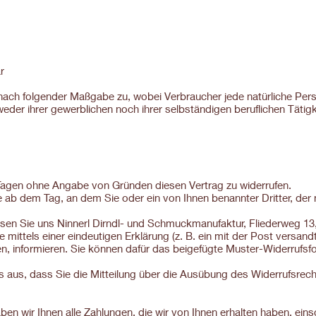
r
nach folgender Maßgabe zu, wobei Verbraucher jede natürliche Perso
eder ihrer gewerblichen noch ihrer selbständigen beruflichen Täti
Tagen ohne Angabe von Gründen diesen Vertrag zu widerrufen.
e ab dem Tag, an dem Sie oder ein von Ihnen benannter Dritter, der n
en Sie uns Ninnerl Dirndl- und Schmuckmanufaktur, Fliederweg 13,
mittels einer eindeutigen Erklärung (z. B. ein mit der Post versandt
en, informieren. Sie können dafür das beigefügte Muster-Widerrufs
s aus, dass Sie die Mitteilung über die Ausübung des Widerrufsrecht
en wir Ihnen alle Zahlungen, die wir von Ihnen erhalten haben, einsc