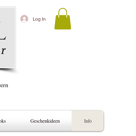
Log In
yern
oks
Geschenkideen
Info