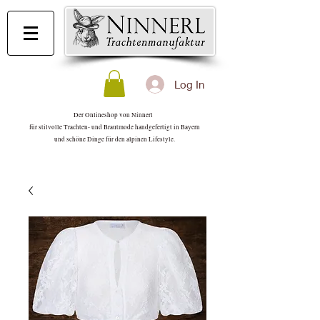
Log In
Der Onlineshop von Ninnerl
für stilvolle Trachten- und Brautmode handgefertigt in Bayern
und schöne Dinge für den alpinen Lifestyle.