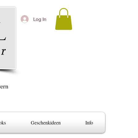
Log In
yern
oks
Geschenkideen
Info