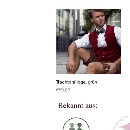
Quick View
Trachtenfliege, grün
Price
€59.00
Bekannt aus: