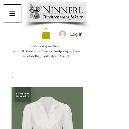
Log In
Der Onlineshop von Ninnerl
für stilvolle Trachten- und Brautmode handgefertigt in Bayern
und schöne Dinge für den alpinen Lifestyle.