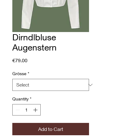
Dirndlbluse
Augenstern
Price
€79.00
Grösse
*
Quantity
*
Add to Cart