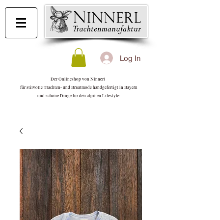
Log In
Der Onlineshop von Ninnerl
für stilvolle Trachten- und Brautmode handgefertigt in Bayern
und schöne Dinge für den alpinen Lifestyle.