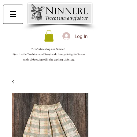
Log In
Der Onlineshop von Ninnerl
für stilvolle Trachten- und Brautmode handgefertigt in Bayern
und schöne Dinge für den alpinen Lifestyle.