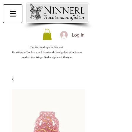
Log In
Der Onlineshop von Ninnerl
für stilvolle Trachten- und Brautmode handgefertigt in Bayern
und schöne Dinge für den alpinen Lifestyle.