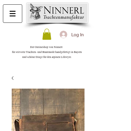
Log In
Der Onlineshop von Ninnerl
für stilvolle Trachten- und Brautmode handgefertigt in Bayern
und schöne Dinge für den alpinen Lifestyle.