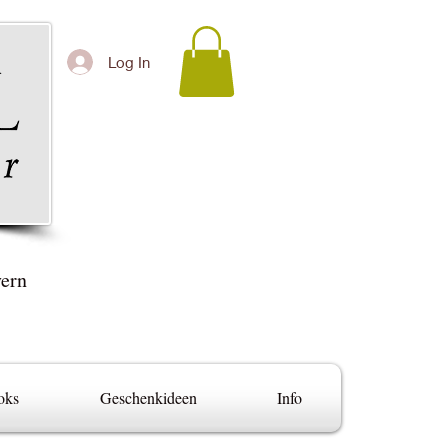
Log In
yern
oks
Geschenkideen
Info