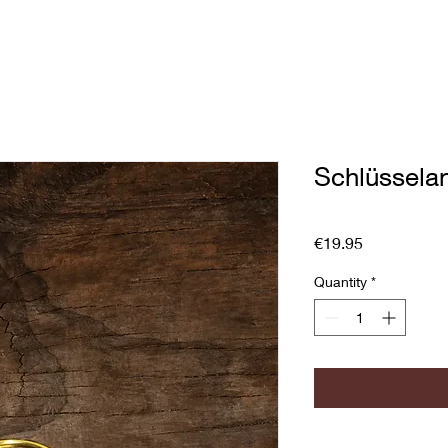
Schlüssela
Price
€19.95
Quantity
*