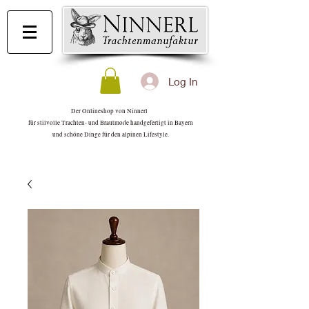
Log In
Der Onlineshop von Ninnerl
für stilvolle Trachten- und Brautmode handgefertigt in Bayern
und schöne Dinge für den alpinen Lifestyle.