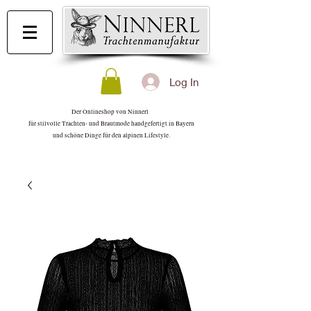
Log In
Der Onlineshop von Ninnerl
für stilvolle Trachten- und Brautmode handgefertigt in Bayern
und schöne Dinge für den alpinen Lifestyle.