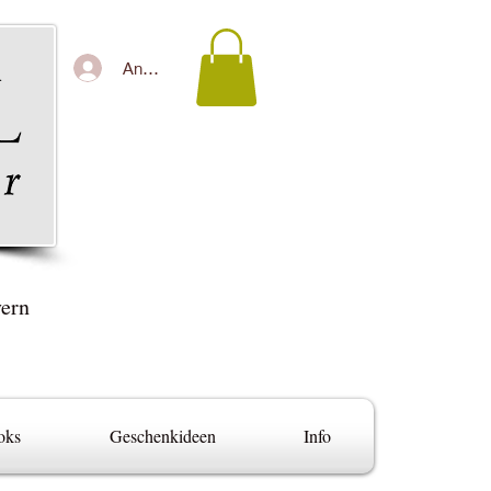
Anmelden
yern
oks
Geschenkideen
Info