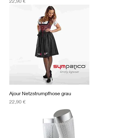
Preis
22,90 €
Ajour Netzstrumpfhose grau
Preis
22,90 €