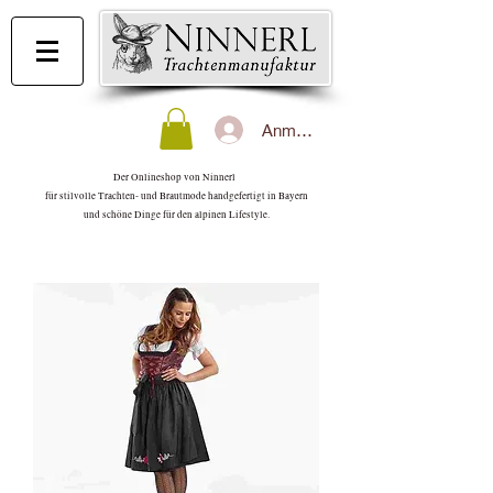
Anmelden
Der Onlineshop von Ninnerl
für stilvolle Trachten- und Brautmode handgefertigt in Bayern
und schöne Dinge für den alpinen Lifestyle.