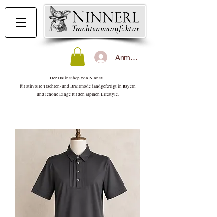
Anmelden
Der Onlineshop von Ninnerl
für stilvolle Trachten- und Brautmode handgefertigt in Bayern
und schöne Dinge für den alpinen Lifestyle.