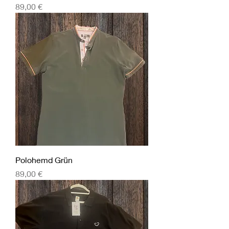
Preis
89,00 €
Polohemd Grün
Preis
89,00 €