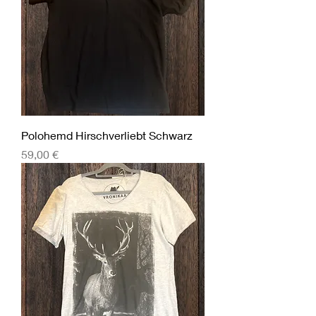
Polohemd Hirschverliebt Schwarz
Preis
59,00 €