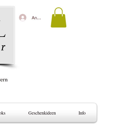
Anmelden
yern
oks
Geschenkideen
Info