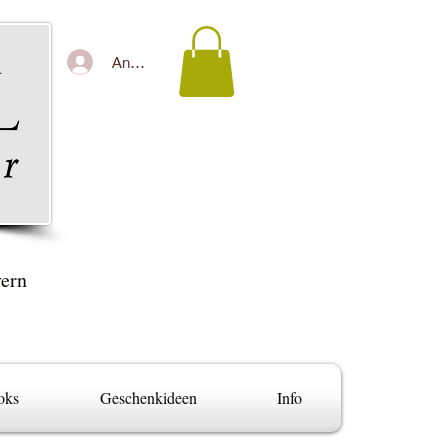
Anmelden
yern
oks
Geschenkideen
Info