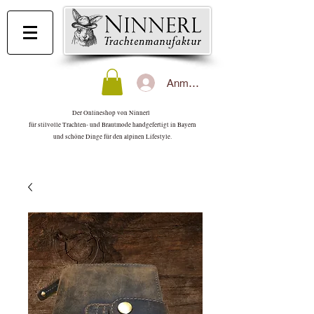
Anmelden
Der Onlineshop von Ninnerl
für stilvolle Trachten- und Brautmode handgefertigt in Bayern
und schöne Dinge für den alpinen Lifestyle.