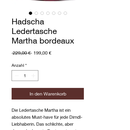
Hadscha
Ledertasche
Martha bordeaux
Standardpreis
Sale-
 229,00 € 
199,00 €
Preis
Anzahl
*
In den Warenkorb
Die Ledertasche Martha ist ein
absolutes Must-have für jede Dirndl-
Liebhaberin. Das schlichte, aber