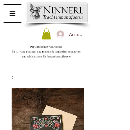
Anmelden
Der Onlineshop von Ninnerl
für stilvolle Trachten- und Brautmode handgefertigt in Bayern
und schöne Dinge für den alpinen Lifestyle.