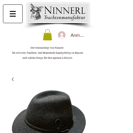
Anmelden
Der Onlineshop von Ninnerl
für stilvolle Trachten- und Brautmode handgefertigt in Bayern
und schöne Dinge für den alpinen Lifestyle.