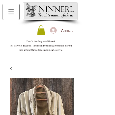
Anmelden
Der Onlineshop von Ninnerl
für stilvolle Trachten- und Brautmode handgefertigt in Bayern
und schöne Dinge für den alpinen Lifestyle.