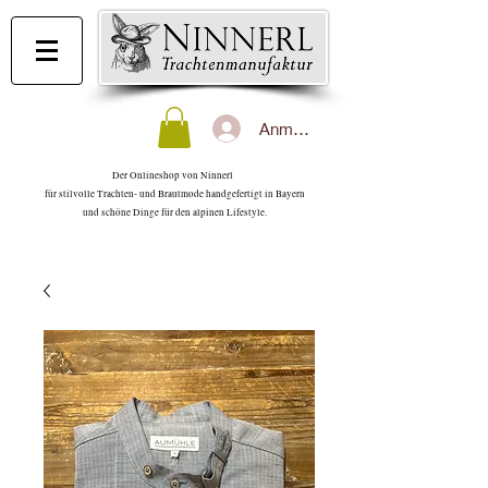
Anmelden
Der Onlineshop von Ninnerl
für stilvolle Trachten- und Brautmode handgefertigt in Bayern
und schöne Dinge für den alpinen Lifestyle.