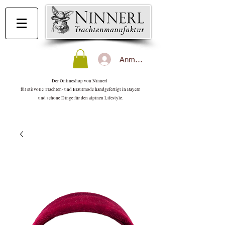
Anmelden
Der Onlineshop von Ninnerl
für stilvolle Trachten- und Brautmode handgefertigt in Bayern
und schöne Dinge für den alpinen Lifestyle.