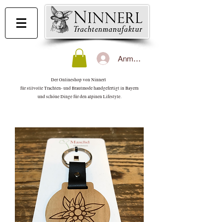
Anmelden
Der Onlineshop von Ninnerl
für stilvolle Trachten- und Brautmode handgefertigt in Bayern
und schöne Dinge für den alpinen Lifestyle.