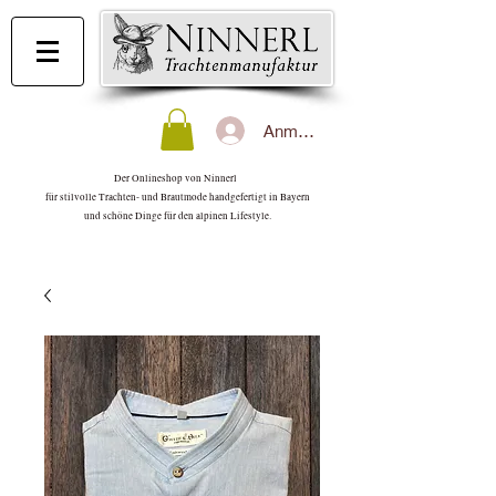
Anmelden
Der Onlineshop von Ninnerl
für stilvolle Trachten- und Brautmode handgefertigt in Bayern
und schöne Dinge für den alpinen Lifestyle.